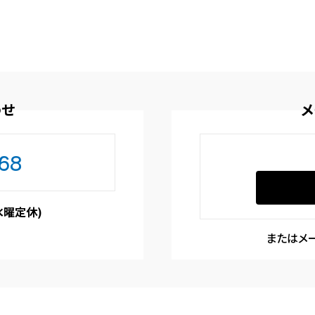
わせ
メ
468
(水曜定休)
またはメ